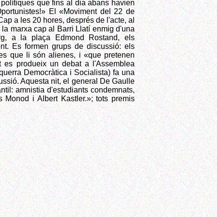
 polítiques que fins al dia abans havien
«Oportunistes!» El «Moviment del 22 de
Cap a les 20 hores, després de l'acte, al
la marxa cap al Barri Llatí enmig d'una
rg, a la plaça Edmond Rostand, els
ent. Es formen grups de discussió: els
ues que li són alienes, i «que pretenen
nt es produeix un debat a l'Assemblea
uerra Democràtica i Socialista) fa una
ussió. Aquesta nit, el general De Gaulle
til: amnistia d'estudiants condemnats,
 Monod i Albert Kastler.»; tots premis