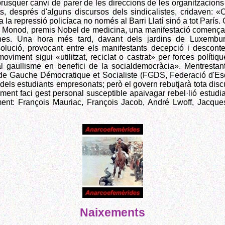
rusquer canvi de parer de les direccions de les organitzacions
ts, després d'alguns discursos dels sindicalistes, cridaven: 
 la repressió policíaca no només al Barri Llatí sinó a tot París. 
es Monod, premis Nobel de medicina, una manifestació comença 
nes. Una hora més tard, davant dels jardins de Luxembu
olució, provocant entre els manifestants decepció i descont
iment sigui «utilitzat, reciclat o castrat» per forces polítiq
al gaullisme en benefici de la socialdemocràcia». Mentresta
de Gauche Démocratique et Socialiste (FGDS, Federació d'Esq
dels estudiants empresonats; però el govern rebutjarà tota disc
nt faci gest personal susceptible apaivagar rebel·lió estudian
ent: François Mauriac, François Jacob, André Lwoff, Jacques
Naixements