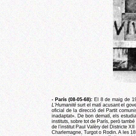
- París (08-05-68):
El 8 de maig de 196
L'Humanité
surt el matí acusant el gov
oficial de la direcció del Partit comu
inadaptat». De bon dematí, els estudi
instituts, sobre tot de París, però tamb
de l'institut Paul Valèry del Districte XI
Charlemagne, Turgot o Rodin. A les 18 