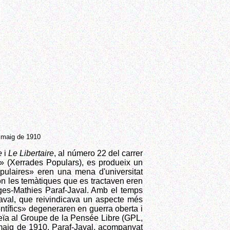
 maig de 1910
e
i
Le Libertaire
, al número 22 del carrer
s» (Xerrades Populars), es produeix un
opulaires» eren una mena d'universitat
i on les temàtiques que es tractaven eren
rges-Mathies Paraf-Javal. Amb el temps
-Javal, que reivindicava un aspecte més
entífics» degeneraren en guerra oberta i
ceïa al Groupe de la Pensée Libre (GPL,
 maig de 1910, Paraf-Javal, acompanyat