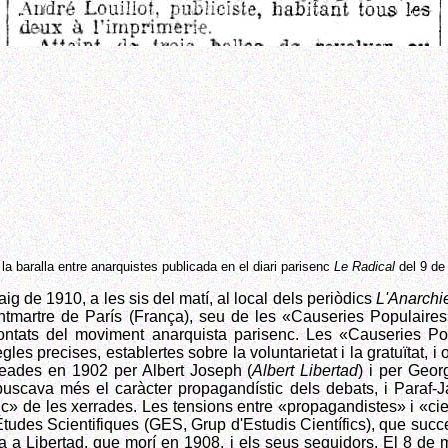
 la baralla entre anarquistes publicada en el diari parisenc
Le Radical
del 9 de
ig de 1910, a les sis del matí, al local dels periòdics
L'Anarchi
ntmartre de París (França), seu de les «Causeries Populaire
frontats del moviment anarquista parisenc. Les «Causeries P
egles precises, establertes sobre la voluntarietat i la gratuïtat, 
reades en 1902 per Albert Joseph (
Albert Libertad
) i per Geo
e buscava més el caràcter propagandístic dels debats, i Paraf
fic» de les xerrades. Les tensions entre «propagandistes» i «ci
tudes Scientifiques (GES, Grup d'Estudis Científics), que suc
a a Libertad, que morí en 1908, i els seus seguidors. El 8 de