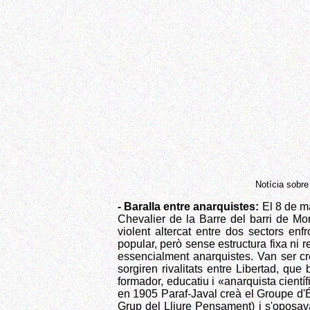
Notícia sobre
- Baralla entre anarquistes:
El 8 de ma
Chevalier de la Barre del barri de Mo
violent altercat entre dos sectors en
popular, però sense estructura fixa ni r
essencialment anarquistes. Van ser c
sorgiren rivalitats entre Libertad, qu
formador, educatiu i «anarquista cientí
en 1905 Paraf-Javal creà el Groupe d'É
Grup del Lliure Pensament) i s'oposav