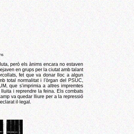
ns
luta, però els ànims encara no estaven
ejaven en grups per la ciutat amb talant
rcollats, fet que va donar lloc a algun
mb total normalitat i l'òrgan del PSUC,
UM, que s'imprimia a altres impremtes
luita i reprendre la feina. Els combats
camp va quedar lliure per a la repressió
larat il·legal.