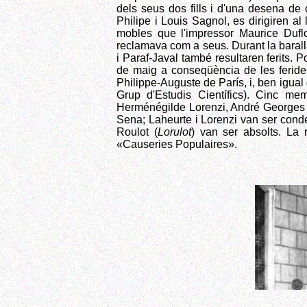
dels seus dos fills i d'una desena de
Philipe i Louis Sagnol, es dirigiren al
mobles que l'impressor Maurice Dufl
reclamava com a seus. Durant la baralla
i Paraf-Javal també resultaren ferits. 
de maig a conseqüència de les ferides
Philippe-Auguste de París, i, ben igu
Grup d'Estudis Científics). Cinc me
Herménégilde Lorenzi, André Georges Ro
Sena; Laheurte i Lorenzi van ser cond
Roulot (
Lorulot
) van ser absolts. La r
«Causeries Populaires».