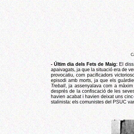
C
- Últim dia dels Fets de Maig:
El diss
apaivagats, ja que la situació era de v
provocatiu, com pacificadors victorios
episodi amb morts, ja que els guàrdies
Treball
, ja assenyalava com a màxim 
després de la confiscació de les seves
havien acabat i havien deixat uns cinc-
stalinista: els comunistes del PSUC van