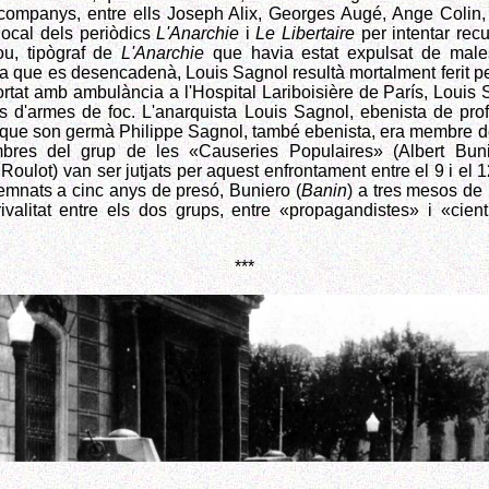
 companys, entre ells Joseph Alix, Georges Augé, Ange Colin
 local dels periòdics
L'Anarchie
i
Le Libertaire
per intentar recu
ou, tipògraf de
L'Anarchie
que havia estat expulsat de male
 que es desencadenà, Louis Sagnol resultà mortalment ferit per
Portat amb ambulància a l'Hospital Lariboisière de París, Louis S
 d'armes de foc. L'anarquista Louis Sagnol, ebenista de prof
al que son germà Philippe Sagnol, també ebenista, era membre d
mbres del grup de les «Causeries Populaires» (Albert Bunie
ulot) van ser jutjats per aquest enfrontament entre el 9 i el 1
emnats a cinc anys de presó, Buniero (
Banin
) a tres mesos de p
ivalitat entre els dos grups, entre «propagandistes» i «cient
***