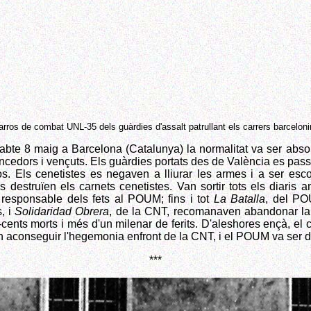
arros de combat UNL-35 dels guàrdies d'assalt patrullant els carrers barceloni
abte 8 maig a Barcelona (Catalunya) la normalitat va ser abso
encedors i vençuts. Els guàrdies portats des de València es pass
os. Els cenetistes es negaven a lliurar les armes i a ser esco
 destruïen els carnets cenetistes. Van sortir tots els diaris a
responsable dels fets al POUM; fins i tot
La Batalla
, del PO
, i
Solidaridad Obrera
, de la CNT, recomanaven abandonar la l
cents morts i més d'un milenar de ferits. D'aleshores ençà, el 
 aconseguir l'hegemonia enfront de la CNT, i el POUM va ser dec
***