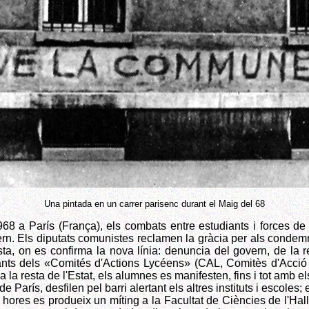
Una pintada en un carrer parisenc durant el Maig del 68
8 a París (França), els combats entre estudiants i forces de 
ern. Els diputats comunistes reclamen la gràcia per als condemn
nista, on es confirma la nova línia: denuncia del govern, de la
ants dels «Comités d'Actions Lycéens» (CAL, Comitès d'Acció d
é a la resta de l'Estat, els alumnes es manifesten, fins i tot amb
I de París, desfilen pel barri alertant els altres instituts i escoles
hores es produeix un míting a la Facultat de Ciències de l'Hal