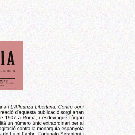
anari
L'Alleanza Libertaria. Contro ogni
 creació d'aquesta publicació sorgí arran
y de 1907 a Roma, i esdevingué l'òrgan
ità un número únic extraordinari per al
agitació contra la monarquia espanyola
s de Luigi Fabbri, Fortunato Serantoni i