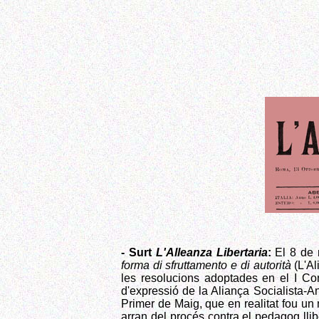
- Surt
L'Alleanza Libertaria
:
El 8 de 
forma di sfruttamento e di autorità
(L'Al
les resolucions adoptades en el I Con
d'expressió de la Aliança Socialista-A
Primer de Maig, que en realitat fou u
arran del procés contra el pedagog llib