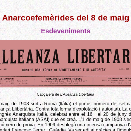
---
Anarcoefemèrides del 8 de maig
Esdeveniments
Capçalera de
L'Alleanza Libertaria
maig de 1908 surt a Roma (Itàlia) el primer número del setm
iança Llibertària. Contra tota forma d'explotació i autoritat). La
grés Anarquista Italià, celebrat entre el 16 i el 20 de jun
narquista Italiana (ASAI) que es creà. L'1 de maig de 1908 s'ed
n número de prova. En 1909 desplegà una intensa campanya d'
ertari Francesc Ferrer i Guàrdia. Va ser editat gràcies a l'impul