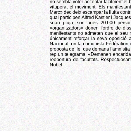
no sembla voler acceptar fàcilment el b
vituperat el moviment. Els manifestan
Març» decideix escampar la lluita contra
qual participen Alfred Kastler i Jacqu
suau pluja; son unes 20.000 perso
«organitzadors» donen l'ordre de diss
manifestants no admeten que el seu mov
únicament reforçar la seva oposició 
Nacional, on la comunista Fédération 
proposta de llei que demana l'amnistia 
rep un telegrama: «Demanen encaridame
reobertura de facultats. Respectuosam
Nobel.